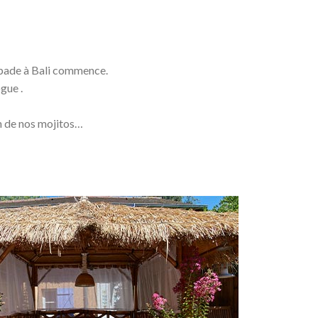
capade à Bali commence.
gue .
un de nos mojitos…