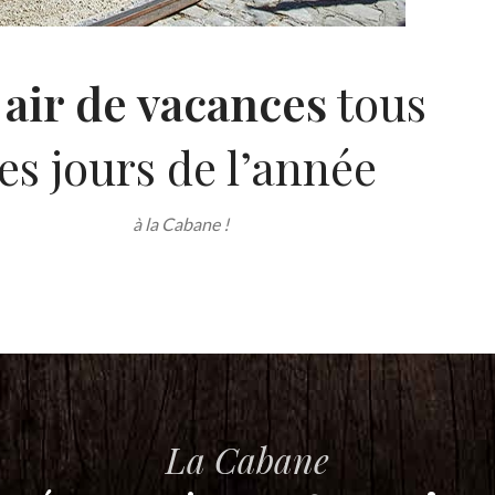
n
air de vacances
tous
les jours de l’année
à la Cabane !
La Cabane