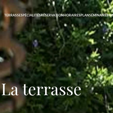
TERRASSE
SPÉCIALITÉS
RÉSERVATION
HORAIRES
PLAN
SÉMINAIRE
BO
La terrasse