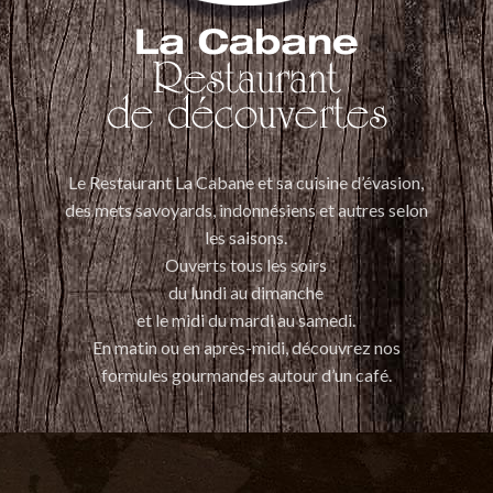
Le Restaurant La Cabane et sa cuisine d’évasion,
des mets savoyards, indonnésiens et autres selon
les saisons.
Ouverts tous les soirs
du lundi au dimanche
et le midi du mardi au samedi.
En matin ou en après-midi, découvrez nos
formules gourmandes autour d’un café.