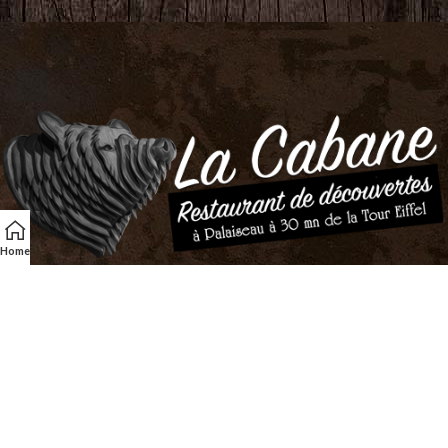
Home
La Cabane
80 rue Léon Bourgeois
91120 Palaiseau
Tél. :
01 69 31 38 44
Les Horaires
Lundi