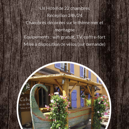
Un Hôtel de 22 chambres
Réception 24h/24
Chambres décorées sur le thème mer et
montagne
Equipements : wifi gratuit, TV, coffre-fort
Mise à disposition de vélos (sur demande)