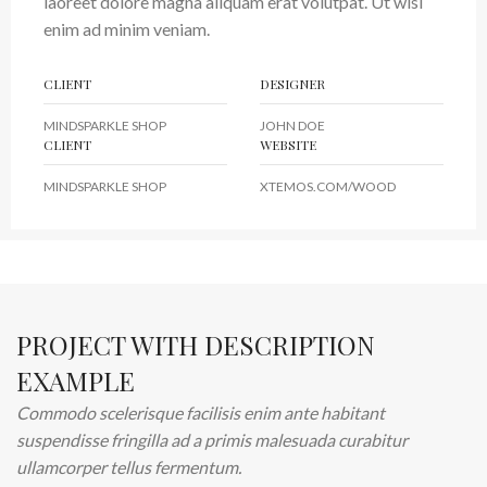
laoreet dolore magna aliquam erat volutpat. Ut wisi
enim ad minim veniam.
CLIENT
DESIGNER
MINDSPARKLE SHOP
JOHN DOE
CLIENT
WEBSITE
MINDSPARKLE SHOP
XTEMOS.COM/WOOD
PROJECT WITH DESCRIPTION
EXAMPLE
Commodo scelerisque facilisis enim ante habitant
suspendisse fringilla ad a primis malesuada curabitur
ullamcorper tellus fermentum.