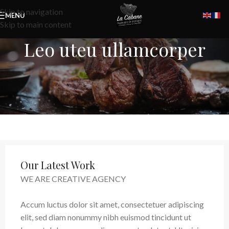
Skip to navigation
MENU
Skip to main content
Leo uteu ullamcorper
Our Latest Work
WE ARE CREATIVE AGENCY
Accum luctus dolor sit amet, consectetuer adipiscing
elit, sed diam nonummy nibh euismod tincidunt ut